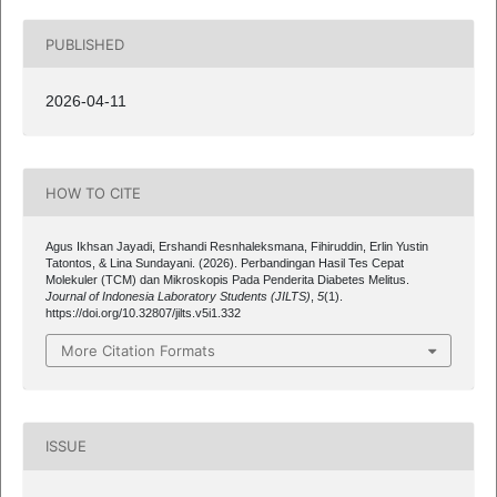
PUBLISHED
2026-04-11
HOW TO CITE
Agus Ikhsan Jayadi, Ershandi Resnhaleksmana, Fihiruddin, Erlin Yustin
Tatontos, & Lina Sundayani. (2026). Perbandingan Hasil Tes Cepat
Molekuler (TCM) dan Mikroskopis Pada Penderita Diabetes Melitus.
Journal of Indonesia Laboratory Students (JILTS)
,
5
(1).
https://doi.org/10.32807/jilts.v5i1.332
More Citation Formats
ISSUE