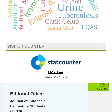
trombosit
Aktivitas fisik
TCM
Urine
Antrasiklin
Eritrosit
Ibu Hamil
Tuberculosis
Carik Celup
LQAS
Asam Urat
VISITOR COUNTER
View My Stats
Editorial Office
Journal of Indonesia
Laboratory Students
(JILTS)