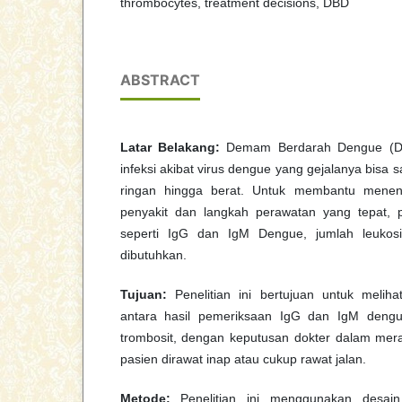
thrombocytes, treatment decisions, DBD
ABSTRACT
Latar Belakang:
Demam Berdarah Dengue (DB
infeksi akibat virus dengue yang gejalanya bisa 
ringan hingga berat. Untuk membantu menent
penyakit dan langkah perawatan yang tepat, 
seperti IgG dan IgM Dengue, jumlah leukosi
dibutuhkan.
Tujuan:
Penelitian ini bertujuan untuk meli
antara hasil pemeriksaan IgG dan IgM dengue
trombosit, dengan keputusan dokter dalam me
pasien dirawat inap atau cukup rawat jalan.
Metode:
Penelitian ini menggunakan desain 