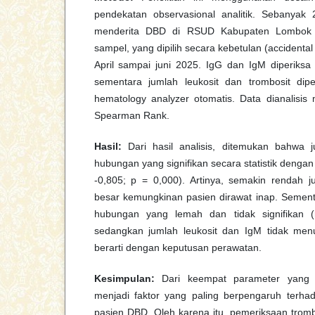
pendekatan observasional analitik. Sebanyak 
menderita DBD di RSUD Kabupaten Lombok U
sampel, yang dipilih secara kebetulan (accidenta
April sampai juni 2025. IgG dan IgM diperiksa
sementara jumlah leukosit dan trombosit dip
hematology analyzer otomatis. Data dianalisis
Spearman Rank.
Hasil:
Dari hasil analisis, ditemukan bahwa j
hubungan yang signifikan secara statistik denga
-0,805; p = 0,000). Artinya, semakin rendah j
besar kemungkinan pasien dirawat inap. Sement
hubungan yang lemah dan tidak signifikan (
sedangkan jumlah leukosit dan IgM tidak me
berarti dengan keputusan perawatan.
Kesimpulan:
Dari keempat parameter yang dit
menjadi faktor yang paling berpengaruh terh
pasien DBD. Oleh karena itu, pemeriksaan tromb