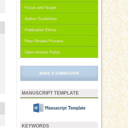
Focus and Scope
Author Guidelines
Publication Ethics
Peer Review Process
Open Access Policy
MAKE A SUBMISSION
MANUSCRIPT TEMPLATE
KEYWORDS