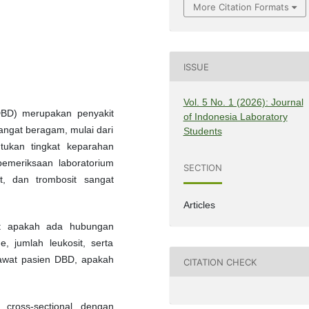
More Citation Formats
ISSUE
Vol. 5 No. 1 (2026): Journal
D) merupakan penyakit
of Indonesia Laboratory
sangat beragam, mulai dari
Students
ukan tingkat keparahan
pemeriksaan laboratorium
SECTION
t, dan trombosit sangat
Articles
hat apakah ada hubungan
, jumlah leukosit, serta
rawat pasien DBD, apakah
CITATION CHECK
cross-sectional dengan