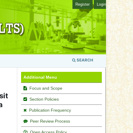
Register
Login
SEARCH
Additional Menu
Focus and Scope
sit
Section Policies
a
Publication Frequency
Peer Review Process
Open Access Policy