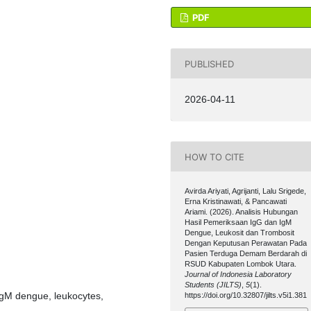
PDF
PUBLISHED
2026-04-11
HOW TO CITE
Avirda Ariyati, Agrijanti, Lalu Srigede,
Erna Kristinawati, & Pancawati
Ariami. (2026). Analisis Hubungan
Hasil Pemeriksaan IgG dan IgM
Dengue, Leukosit dan Trombosit
Dengan Keputusan Perawatan Pada
Pasien Terduga Demam Berdarah di
RSUD Kabupaten Lombok Utara.
Journal of Indonesia Laboratory
Students (JILTS)
,
5
(1).
gM dengue, leukocytes,
https://doi.org/10.32807/jilts.v5i1.381