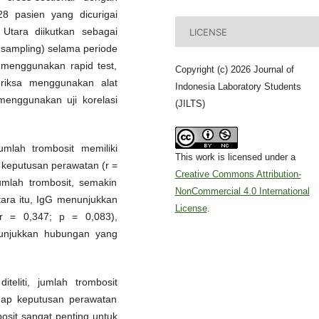
28 pasien yang dicurigai
tara diikutkan sebagai
LICENSE
l sampling) selama periode
 menggunakan rapid test,
Copyright (c) 2026 Journal of
eriksa menggunakan alat
Indonesia Laboratory Students
 menggunakan uji korelasi
(JILTS)
umlah trombosit memiliki
This work is licensed under a
n keputusan perawatan (r =
Creative Commons Attribution-
umlah trombosit, semakin
NonCommercial 4.0 International
ara itu, IgG menunjukkan
License
.
r = 0,347; p = 0,083),
nunjukkan hubungan yang
eliti, jumlah trombosit
adap keputusan perawatan
osit sangat penting untuk