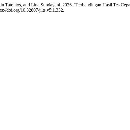
stin Tatontos, and Lina Sundayani. 2026. “Perbandingan Hasil Tes Ce
ps://doi.org/10.32807/jilts.v5i1.332.